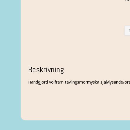
TÄ
sjä
or
mä
Beskrivning
Handgjord volfram tävlingsmormyska självlysande/ora