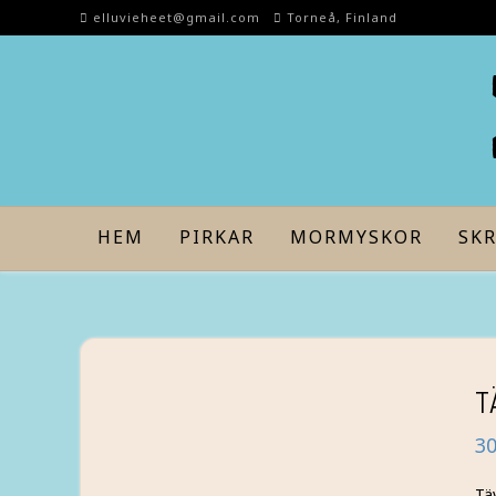
Skip
elluvieheet@gmail.com
Torneå, Finland
to
content
HEM
PIRKAR
MORMYSKOR
SKR
T
3
Tä