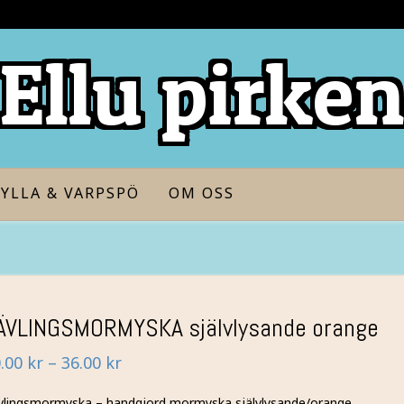
Ellu pirke
YLLA & VARPSPÖ
OM OSS
ÄVLINGSMORMYSKA självlysande orange
Prisintervall:
0.00
kr
–
36.00
kr
30.00 kr
vlingsmormyska – handgjord mormyska självlysande/orange