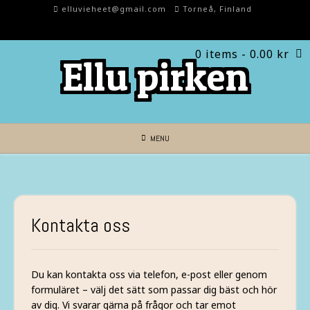
Skip
elluvieheet@gmail.com
Torneå, Finland
to
content
0 items
- 0.00 kr
Ellu pirken
MENU
Kontakta oss
Du kan kontakta oss via telefon, e-post eller genom
formuläret – välj det sätt som passar dig bäst och hör
av dig. Vi svarar gärna på frågor och tar emot