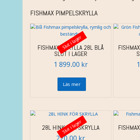
FISHMAX PIMPELSKRYLLA
Slut i lager
FISHMAX SKRYLLA 28L BLÅ
FISHMAX
SLUT I LAGER
S
1 899.00
kr
Läs mer
Slut i lager
28L HINK FÖR SKRYLLA
FISHMAX
220.00
kr