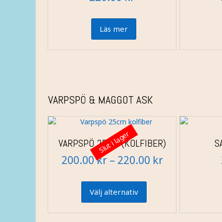
Läs mer
VARPSPÖ & MAGGOT ASK
Slut i lager
VARPSPÖ 25CM (KOLFIBER)
S
Prisintervall
200.00
kr
–
220.00
kr
200.00 kr
Den
här
till
Välj alternativ
produkten
220.00 kr
har