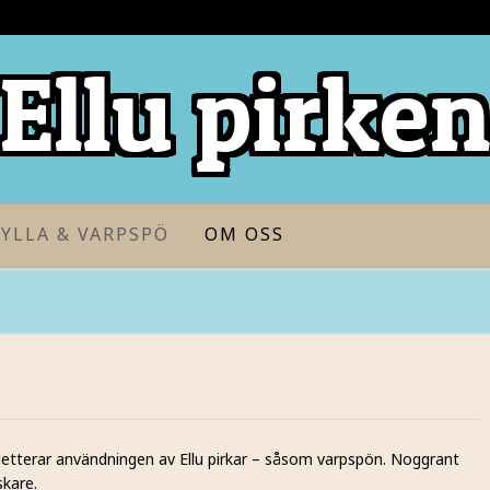
Ellu pirke
YLLA & VARPSPÖ
OM OSS
letterar användningen av Ellu pirkar – såsom varpspön. Noggrant
skare.