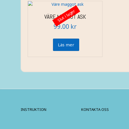
flera
varianter.
Slut i lager
De
VÄRE MAGGOT ASK
olika
99.00
kr
alternativen
kan
väljas
på
Läs mer
produktsidan
INSTRUKTION
KONTAKTA OSS